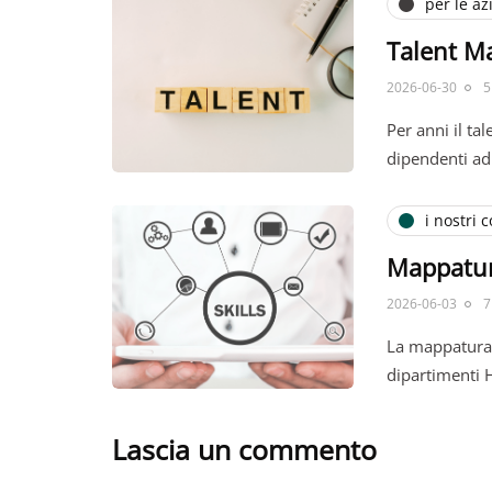
per le a
Talent M
2026-06-30
5
Per anni il ta
dipendenti a
i nostri c
Mappatura
2026-06-03
7
La mappatura 
dipartimenti 
Lascia un commento