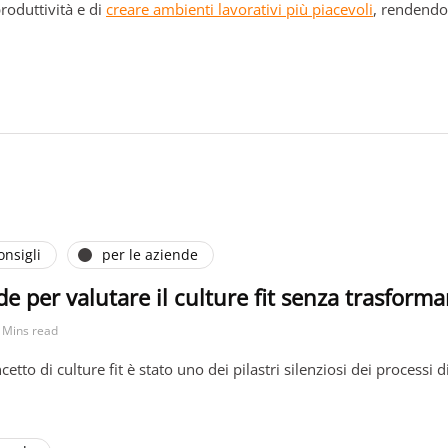
produttività e di
creare ambienti lavorativi più piacevoli
, rendendo 
onsigli
per le aziende
 per valutare il culture fit senza trasformar
 Mins read
ncetto di culture fit è stato uno dei pilastri silenziosi dei process