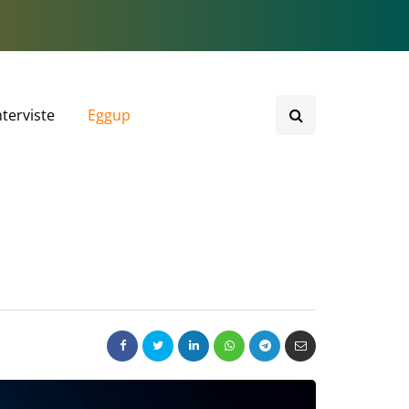
nterviste
Eggup