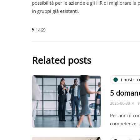
possibilità per le aziende e gli HR di migliorare la 
in gruppi già esistenti.
1469
Related posts
i nostri c
5 domande
2026-06-30
9
Per anni il co
competenze…