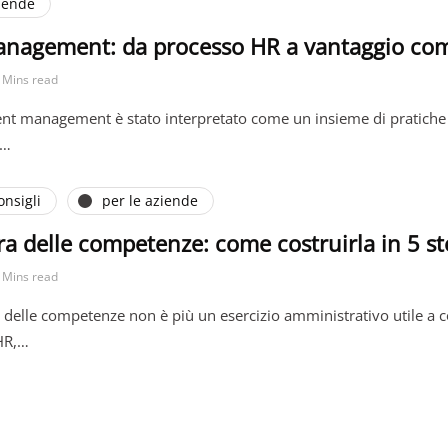
ziende
anagement: da processo HR a vantaggio com
 Mins read
lent management è stato interpretato come un insieme di pratiche fi
d…
onsigli
per le aziende
 delle competenze: come costruirla in 5 st
 Mins read
delle competenze non è più un esercizio amministrativo utile a co
HR,…