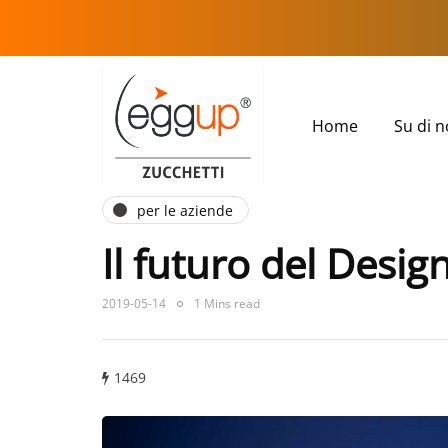
Home
Su di n
per le aziende
Il futuro del Desig
2019-05-14
1 Mins read
1469