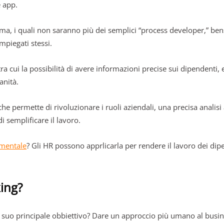
e app.
ma, i quali non saranno più dei semplici “process developer,” bens
impiegati stessi.
tra cui la possibilità di avere informazioni precise sui dipendenti,
anità.
che permette di rivoluzionare i ruoli aziendali, una precisa analisi
i semplificare il lavoro.
mentale
? Gli HR possono apprlicarla per rendere il lavoro dei dip
king?
. Il suo principale obbiettivo? Dare un approccio più umano al bus