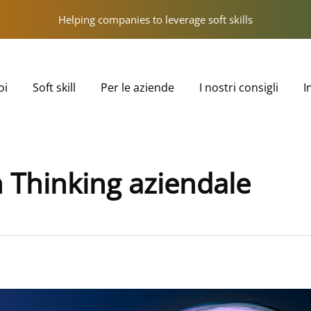
Helping companies to leverage soft skills
oi
Soft skill
Per le aziende
I nostri consigli
I
n Thinking aziendale