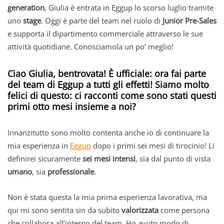
generation
, Giulia è entrata in Eggup lo scorso luglio tramite
uno
stage
. Oggi è parte del team nel ruolo di
Junior Pre-Sales
e supporta il dipartimento commerciale attraverso le sue
attività quotidiane. Conosciamola un po’ meglio!
Ciao Giulia, bentrovata! È ufficiale: ora fai parte
del team di Eggup a tutti gli effetti! Siamo molto
felici di questo: ci racconti come sono stati questi
primi otto mesi insieme a noi?
Innanzitutto sono molto contenta anche io di continuare la
mia esperienza in
Eggup
dopo i primi sei mesi di tirocinio! Li
definirei sicuramente
sei mesi intensi
, sia dal punto di vista
umano
, sia
professionale
.
Non è stata questa la mia prima esperienza lavorativa, ma
qui mi sono sentita sin da subito
valorizzata
come persona
che collabora all’interno del team. Ho avuto modo di