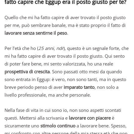
fatto capire che Eggup era il posto giusto per te?
Quello che mi ha fatto capire di aver trovato il posto giusto
per me, può sembrare banale, ma è stato proprio il fatto di
lavorare senza sentirne il peso
.
Per l’età che ho (
25 anni, ndr
), questo è un segnale forte, che
mi ha fatto capire di aver trovato il posto giusto. Qui sento
di poter fare bene, mi sento valorizzata, ho una reale
prospettiva di crescita
. Sono passati otto mesi da quando
sono entrata in Eggup: è vero, non sono tanti, ma in questo
breve periodo penso di aver
imparato tanto
, non solo a
livello professionale, ma anche personale.
Nella fase di vita in cui sono io, non sono aspetti scontati
questi. Mettersi alla scrivania e
lavorare con piacere
è
sicuramente uno
stimolo continuo
a lavorare bene. Spesso,
mi confronto con altre persone della mia stessa età che non