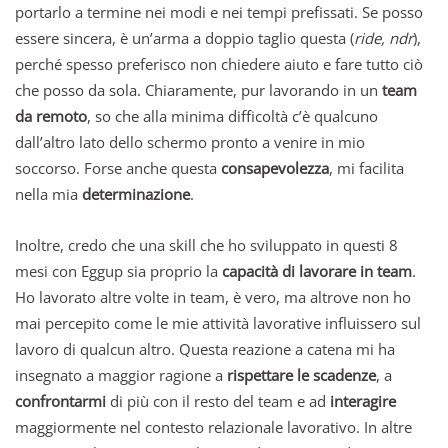
portarlo a termine nei modi e nei tempi prefissati. Se posso
essere sincera, è un’arma a doppio taglio questa (
ride, ndr
),
perché spesso preferisco non chiedere aiuto e fare tutto ciò
che posso da sola. Chiaramente, pur lavorando in un
team
da remoto
, so che alla minima difficoltà c’è qualcuno
dall’altro lato dello schermo pronto a venire in mio
soccorso. Forse anche questa
consapevolezza
, mi facilita
nella mia
determinazione
.
Inoltre, credo che una skill che ho sviluppato in questi 8
mesi con Eggup sia proprio la
capacità di lavorare in team
.
Ho lavorato altre volte in team, è vero, ma altrove non ho
mai percepito come le mie attività lavorative influissero sul
lavoro di qualcun altro. Questa reazione a catena mi ha
insegnato a maggior ragione a
rispettare le scadenze
, a
confrontarmi
di più con il resto del team e ad
interagire
maggiormente nel contesto relazionale lavorativo. In altre