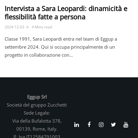
Intervista a Sara Leopardi: dinamicità e
flessibilità fatte a persona
2024-12-03
4 Mins read
Classe 1991, Sara Leopardi entra nel team di Eggup a
settembre 2024. Qui si occupa principalmente di un
progetto in collaborazione con…
Eggup Srl
Società del gruppo Zucchetti
Sede Legale:
Via della Bufalotta 378,
00139, Rome, Italy.
P. Iva IT12584791003