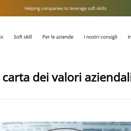
Helping companies to leverage soft skills
oi
Soft skill
Per le aziende
I nostri consigli
I
arta dei valori aziendal