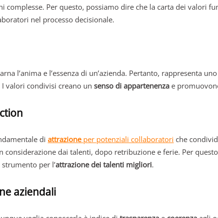
ni complesse. Per questo, possiamo dire che la carta dei valori 
aboratori nel processo decisionale.
ncarna l’anima e l’essenza di un’azienda. Pertanto, rappresenta u
 I valori condivisi creano un
senso di appartenenza
e promuovon
action
ondamentale di
attrazione
per potenziali collaboratori
che condivido
n considerazione dai talenti, dopo retribuzione e ferie. Per questo 
o strumento per l’
attrazione dei talenti migliori
.
one aziendali
hiunque voglia conoscerla è indice di
trasparenza
e
coerenza
agli 