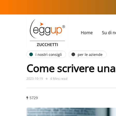
Home
Su di n
i nostri consigli
per le aziende
Come scrivere una c
2023-10-19
4 Mins read
5729