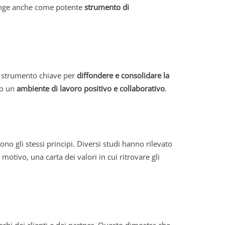
funge anche come potente
strumento di
no strumento chiave per
diffondere e consolidare la
o un
ambiente di lavoro positivo e collaborativo
.
no gli stessi principi. Diversi studi hanno rilevato
motivo, una carta dei valori in cui ritrovare gli
occhi dei clienti e dei partner. Questo dimostra che