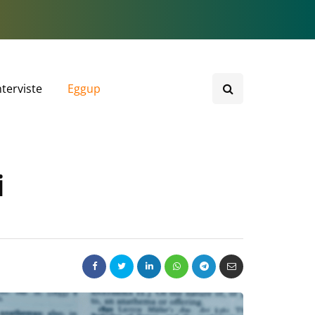
nterviste
Eggup
i