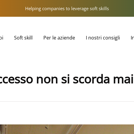
Helping companies to leverage soft skills
oi
Soft skill
Per le aziende
I nostri consigli
I
uccesso non si scorda mai