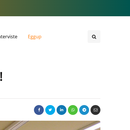
nterviste
Eggup
!