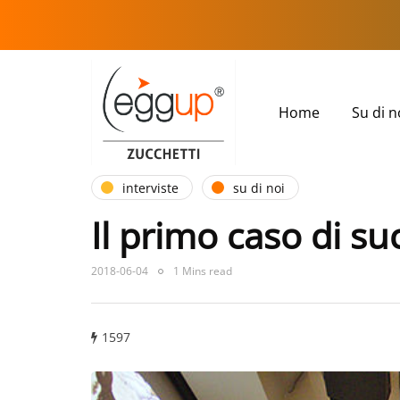
Home
Su di n
interviste
su di noi
Il primo caso di s
2018-06-04
1 Mins read
1597