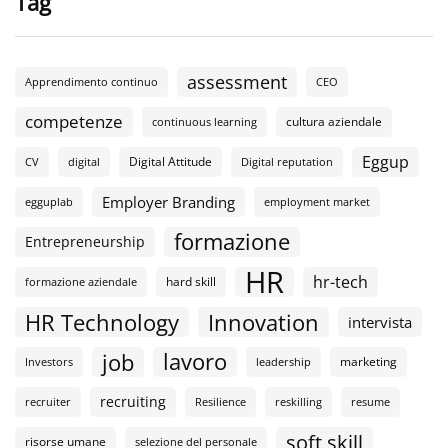
Tag
assessment
Apprendimento continuo
CEO
competenze
cultura aziendale
continuous learning
Eggup
Digital Attitude
CV
digital
Digital reputation
Employer Branding
egguplab
employment market
formazione
Entrepreneurship
HR
hr-tech
hard skill
formazione aziendale
HR Technology
Innovation
intervista
lavoro
job
marketing
Investors
leadership
recruiting
recruiter
Resilience
reskilling
resume
soft skill
risorse umane
selezione del personale