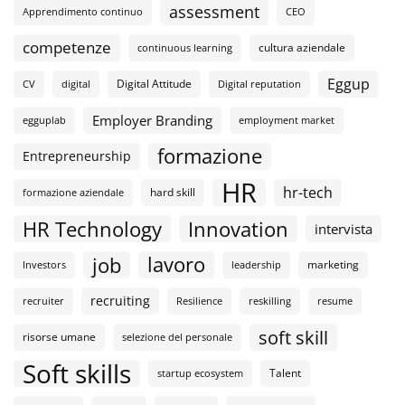
assessment
Apprendimento continuo
CEO
competenze
cultura aziendale
continuous learning
Eggup
Digital Attitude
CV
digital
Digital reputation
Employer Branding
egguplab
employment market
formazione
Entrepreneurship
HR
hr-tech
hard skill
formazione aziendale
HR Technology
Innovation
intervista
lavoro
job
marketing
Investors
leadership
recruiting
recruiter
Resilience
reskilling
resume
soft skill
risorse umane
selezione del personale
Soft skills
Talent
startup ecosystem