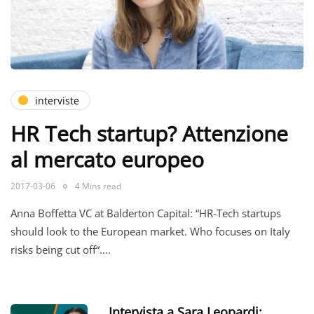
interviste
HR Tech startup? Attenzione
al mercato europeo
2017-03-06
4 Mins read
Anna Boffetta VC at Balderton Capital: “HR-Tech startups
should look to the European market. Who focuses on Italy
risks being cut off“….
Intervista a Sara Leopardi: