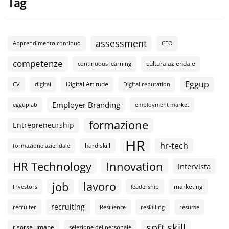
Tag
assessment
Apprendimento continuo
CEO
competenze
cultura aziendale
continuous learning
Eggup
Digital Attitude
CV
digital
Digital reputation
Employer Branding
egguplab
employment market
formazione
Entrepreneurship
HR
hr-tech
hard skill
formazione aziendale
HR Technology
Innovation
intervista
lavoro
job
marketing
Investors
leadership
recruiting
recruiter
Resilience
reskilling
resume
soft skill
risorse umane
selezione del personale