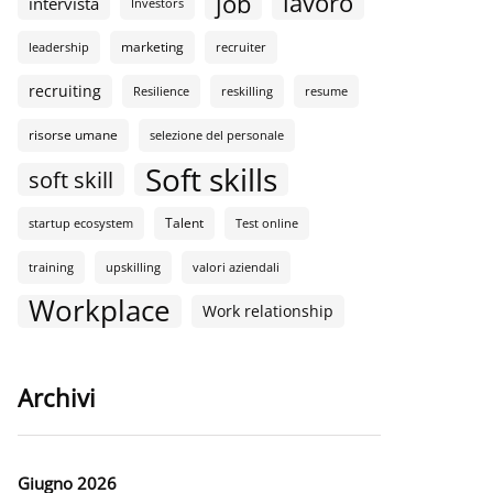
lavoro
job
intervista
Investors
marketing
leadership
recruiter
recruiting
Resilience
reskilling
resume
risorse umane
selezione del personale
Soft skills
soft skill
Talent
startup ecosystem
Test online
training
upskilling
valori aziendali
Workplace
Work relationship
Archivi
Giugno 2026