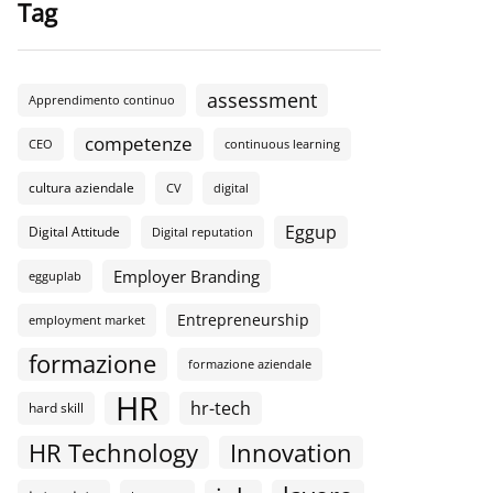
Tag
assessment
Apprendimento continuo
competenze
CEO
continuous learning
cultura aziendale
CV
digital
Eggup
Digital Attitude
Digital reputation
Employer Branding
egguplab
Entrepreneurship
employment market
formazione
formazione aziendale
HR
hr-tech
hard skill
HR Technology
Innovation