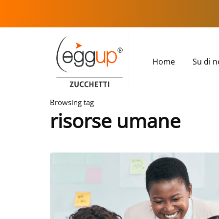
Home
Su di n
Browsing tag
risorse umane