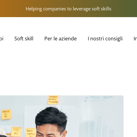
Helping companies to leverage soft skills
oi
Soft skill
Per le aziende
I nostri consigli
I