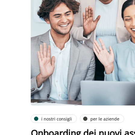
i nostri consigli
per le aziende
Onboarding dei nuovi ass