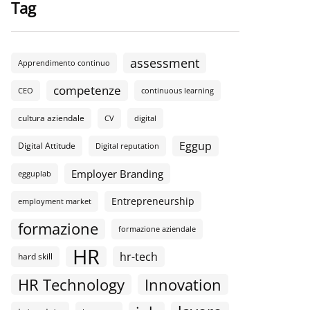
Tag
assessment
Apprendimento continuo
competenze
CEO
continuous learning
cultura aziendale
CV
digital
Eggup
Digital Attitude
Digital reputation
Employer Branding
egguplab
Entrepreneurship
employment market
formazione
formazione aziendale
HR
hr-tech
hard skill
HR Technology
Innovation