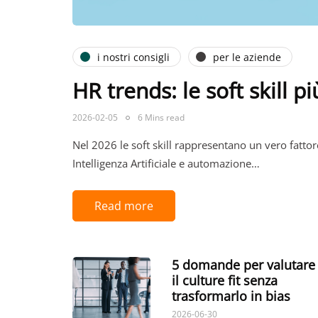
i nostri consigli
per le aziende
HR trends: le soft skill p
2026-02-05
6 Mins read
Nel 2026 le soft skill rappresentano un vero fattor
Intelligenza Artificiale e automazione…
Read more
5 domande per valutare
il culture fit senza
trasformarlo in bias
2026-06-30