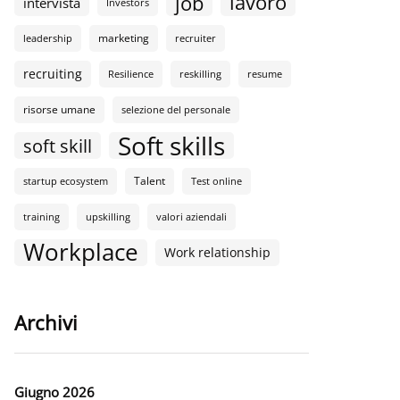
lavoro
job
intervista
Investors
marketing
leadership
recruiter
recruiting
Resilience
reskilling
resume
risorse umane
selezione del personale
Soft skills
soft skill
Talent
startup ecosystem
Test online
training
upskilling
valori aziendali
Workplace
Work relationship
Archivi
Giugno 2026