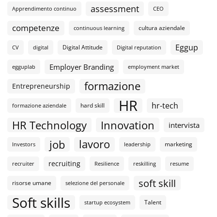
assessment
Apprendimento continuo
CEO
competenze
cultura aziendale
continuous learning
Eggup
Digital Attitude
CV
digital
Digital reputation
Employer Branding
egguplab
employment market
formazione
Entrepreneurship
HR
hr-tech
hard skill
formazione aziendale
HR Technology
Innovation
intervista
lavoro
job
marketing
Investors
leadership
recruiting
recruiter
Resilience
reskilling
resume
soft skill
risorse umane
selezione del personale
Soft skills
Talent
startup ecosystem