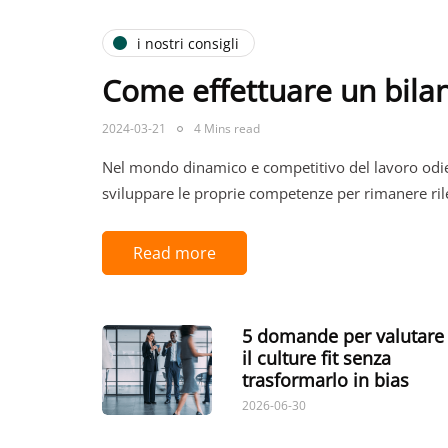
i nostri consigli
Come effettuare un bila
2024-03-21
4 Mins read
Nel mondo dinamico e competitivo del lavoro odie
sviluppare le proprie competenze per rimanere ri
Read more
5 domande per valutare
il culture fit senza
trasformarlo in bias
2026-06-30