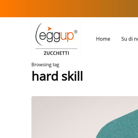
Home
Su di n
Browsing tag
hard skill