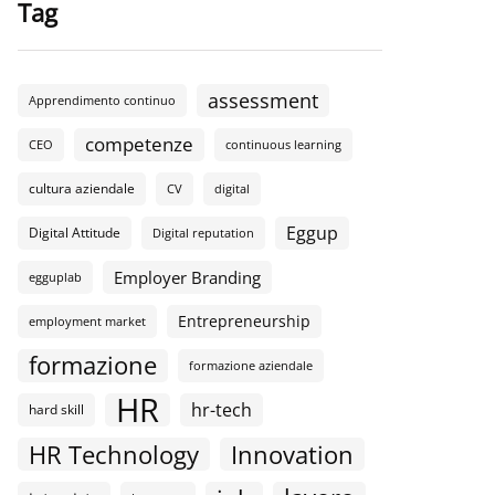
Tag
assessment
Apprendimento continuo
competenze
CEO
continuous learning
cultura aziendale
CV
digital
Eggup
Digital Attitude
Digital reputation
Employer Branding
egguplab
Entrepreneurship
employment market
formazione
formazione aziendale
HR
hr-tech
hard skill
HR Technology
Innovation