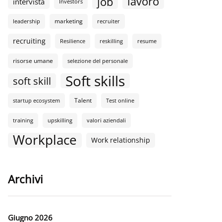
lavoro
job
intervista
Investors
marketing
leadership
recruiter
recruiting
Resilience
reskilling
resume
risorse umane
selezione del personale
Soft skills
soft skill
Talent
startup ecosystem
Test online
training
upskilling
valori aziendali
Workplace
Work relationship
Archivi
Giugno 2026