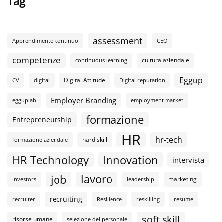
Tag
assessment
Apprendimento continuo
CEO
competenze
cultura aziendale
continuous learning
Eggup
Digital Attitude
CV
digital
Digital reputation
Employer Branding
egguplab
employment market
formazione
Entrepreneurship
HR
hr-tech
hard skill
formazione aziendale
HR Technology
Innovation
intervista
lavoro
job
marketing
Investors
leadership
recruiting
recruiter
Resilience
reskilling
resume
soft skill
risorse umane
selezione del personale