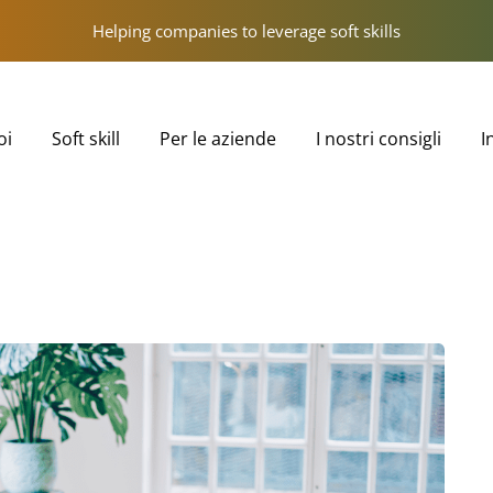
Helping companies to leverage soft skills
oi
Soft skill
Per le aziende
I nostri consigli
I