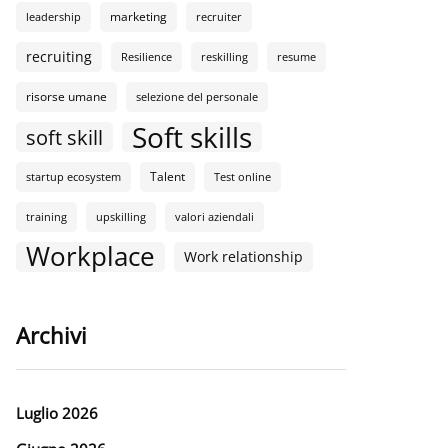
marketing
leadership
recruiter
recruiting
Resilience
reskilling
resume
risorse umane
selezione del personale
Soft skills
soft skill
Talent
startup ecosystem
Test online
training
upskilling
valori aziendali
Workplace
Work relationship
Archivi
Luglio 2026