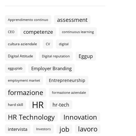
assessment
Apprendimento continuo
competenze
CEO
continuous learning
cultura aziendale
CV
digital
Eggup
Digital Attitude
Digital reputation
Employer Branding
egguplab
Entrepreneurship
employment market
formazione
formazione aziendale
HR
hr-tech
hard skill
HR Technology
Innovation
lavoro
job
intervista
Investors