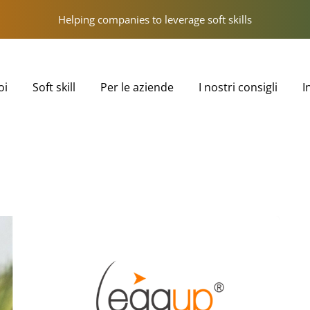
Helping companies to leverage soft skills
oi
Soft skill
Per le aziende
I nostri consigli
I