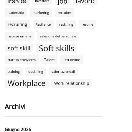
lavoro
job
intervista
Investors
marketing
leadership
recruiter
recruiting
Resilience
reskilling
resume
risorse umane
selezione del personale
Soft skills
soft skill
Talent
startup ecosystem
Test online
training
upskilling
valori aziendali
Workplace
Work relationship
Archivi
Giugno 2026