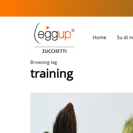
Home
Su di n
Browsing tag
training