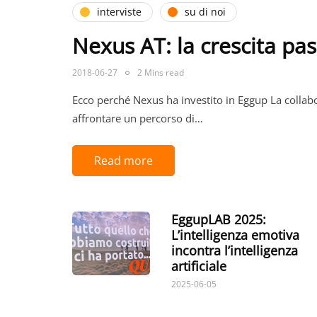
interviste
su di noi
Nexus AT: la crescita pass
2018-06-27
2 Mins read
Ecco perché Nexus ha investito in Eggup La collabor
affrontare un percorso di…
Read more
EggupLAB 2025:
L’intelligenza emotiva
incontra l’intelligenza
artificiale
2025-06-05