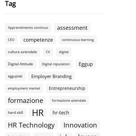
Tag
assessment
Apprendimento continuo
competenze
CEO
continuous learning
cultura aziendale
CV
digital
Eggup
Digital Attitude
Digital reputation
Employer Branding
egguplab
Entrepreneurship
employment market
formazione
formazione aziendale
HR
hr-tech
hard skill
HR Technology
Innovation