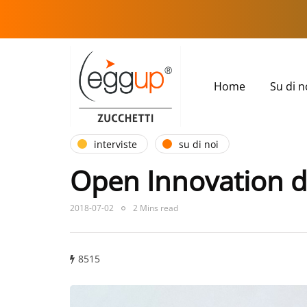
Home
Su di n
interviste
su di noi
Open Innovation di 
2018-07-02
2 Mins read
8515