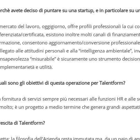
rchè avete deciso di puntare su una startup, e in particolare su una
 mercato del lavoro, oggigiorno, offre profili professionali la cu
ferenziata/certificata, esistono inoltre molti canali di finanziament
rmazione, consentono aggiornamento/conversione professionale co
llegato alle attitudini personali e alla “intelligenza ambientale”, 
nsapevolezza “misurabile” è sicuramente uno strumento decisiona
mplementarietà e utilità.
ali sono gli obiettivi di questa operazione per Talentform?
ornitura di servizi sempre più necessari alle funzioni HR e alle s
 molto; è un progetto a medio termine che genera grandi aspettati
rescita di Talentform?
ta; la filosofia dell’Azienda resta immutata ma, da un paio di ann