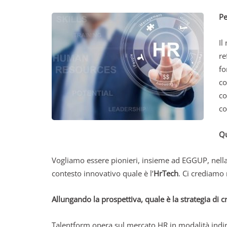
Pe
Il
re
fo
co
co
co
Qu
Vogliamo essere pionieri, insieme ad EGGUP, nella f
contesto innovativo quale è l’
HrTech
. Ci crediamo
Allungando la prospettiva, quale è la strategia di c
Talentform opera sul mercato HR in modalità indiret