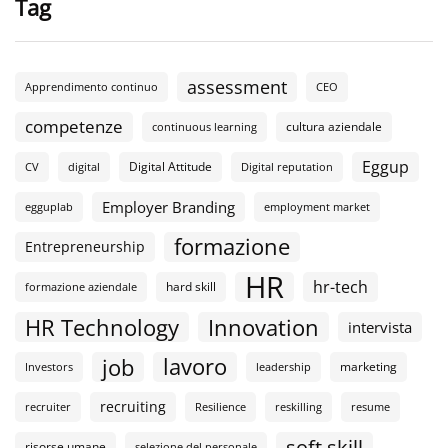
Tag
assessment
Apprendimento continuo
CEO
competenze
cultura aziendale
continuous learning
Eggup
Digital Attitude
CV
digital
Digital reputation
Employer Branding
egguplab
employment market
formazione
Entrepreneurship
HR
hr-tech
hard skill
formazione aziendale
HR Technology
Innovation
intervista
lavoro
job
marketing
Investors
leadership
recruiting
recruiter
Resilience
reskilling
resume
soft skill
risorse umane
selezione del personale