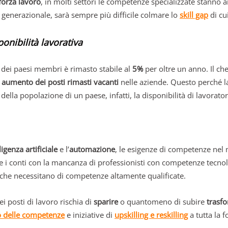
forza lavoro
, in molti settori le competenze specializzate stann
generazionale, sarà sempre più difficile colmare lo
skill gap
di cu
onibilità lavorativa
 dei paesi membri è rimasto stabile al
5%
per oltre un anno. Il che
n
aumento dei posti rimasti vacanti
nelle aziende. Questo perché 
della popolazione di un paese, infatti, la disponibilità di lavorat
ligenza artificiale
e l’
automazione
, le esigenze di competenze nel
e i conti con la mancanza di professionisti con competenze tecnol
 che necessitano di competenze altamente qualificate.
i posti di lavoro rischia di
sparire
o quantomeno di subire
trasfo
po delle competenze
e iniziative di
upskilling e reskilling
a tutta la f