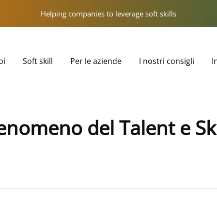
Helping companies to leverage soft skills
oi
Soft skill
Per le aziende
I nostri consigli
I
enomeno del Talent e Ski