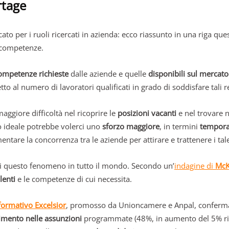
ortage
to per i ruoli ricercati in azienda: ecco riassunto in una riga qu
e competenze.
ompetenze richieste
dalle aziende e quelle
disponibili sul mercato
 al numero di lavoratori qualificati in grado di soddisfare tali re
ggiore difficoltà nel ricoprire le
posizioni vacanti
e nel trovare n
to ideale potrebbe volerci uno
sforzo maggiore
, in termini
tempora
ntare la concorrenza tra le aziende per attirare e trattenere i tale
di questo fenomeno in tutto il mondo. Secondo un’
indagine di
McK
lenti
e le competenze di cui necessita.
formativo Excelsior
, promosso da Unioncamere e Anpal, conferma
rimento nelle assunzioni
programmate (48%, in aumento del 5% risp