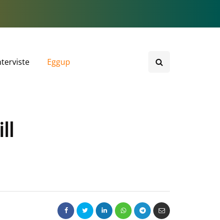
nterviste
Eggup
ll