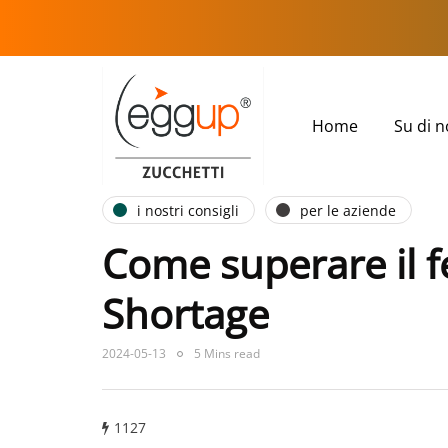
Home
Su di n
i nostri consigli
per le aziende
Come superare il f
Shortage
2024-05-13
5 Mins read
1127