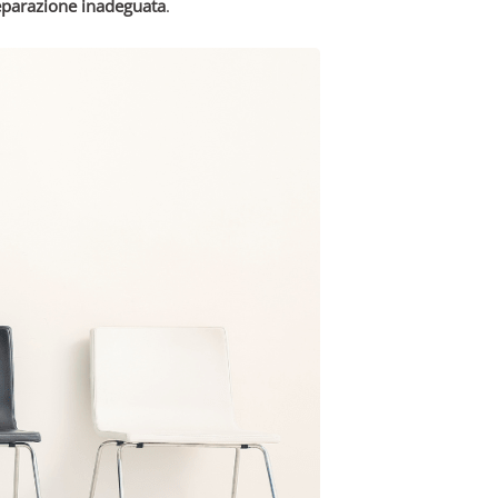
eparazione inadeguata
.