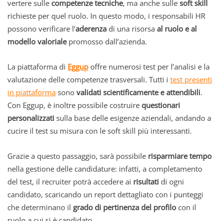
vertere sulle
competenze tecniche
, ma anche sulle
soft skill
richieste per quel ruolo. In questo modo, i responsabili HR
possono verificare l’
aderenza
di una risorsa
al ruolo
e al
modello valoriale
promosso dall’azienda.
La piattaforma di
Eggup
offre numerosi test per l’analisi e la
valutazione delle competenze trasversali. Tutti i
test presenti
in piattaforma
sono
validati scientificamente e attendibili
.
Con Eggup, è inoltre possibile costruire
questionari
personalizzati
sulla base delle esigenze aziendali, andando a
cucire il test su misura con le soft skill più interessanti.
Grazie a questo passaggio, sarà possibile
risparmiare tempo
nella gestione delle candidature: infatti, a completamento
del test, il recruiter potrà accedere ai
risultati
di ogni
candidato, scaricando un report dettagliato con i punteggi
che determinano il
grado di pertinenza del profilo
con il
ruolo a cui si è candidato.