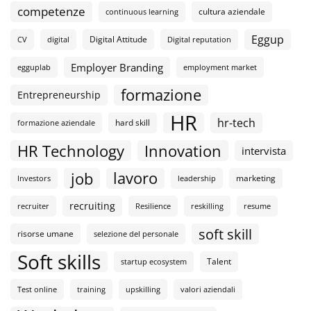
competenze
cultura aziendale
continuous learning
Eggup
Digital Attitude
CV
digital
Digital reputation
Employer Branding
egguplab
employment market
formazione
Entrepreneurship
HR
hr-tech
hard skill
formazione aziendale
HR Technology
Innovation
intervista
lavoro
job
marketing
Investors
leadership
recruiting
recruiter
Resilience
reskilling
resume
soft skill
risorse umane
selezione del personale
Soft skills
Talent
startup ecosystem
Test online
training
upskilling
valori aziendali