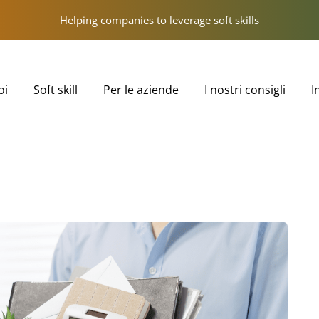
Helping companies to leverage soft skills
oi
Soft skill
Per le aziende
I nostri consigli
I