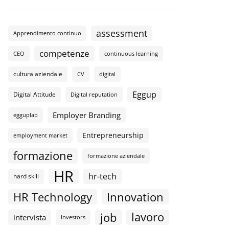
assessment
Apprendimento continuo
competenze
CEO
continuous learning
cultura aziendale
CV
digital
Eggup
Digital Attitude
Digital reputation
Employer Branding
egguplab
Entrepreneurship
employment market
formazione
formazione aziendale
HR
hr-tech
hard skill
HR Technology
Innovation
lavoro
job
intervista
Investors