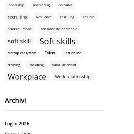
marketing
leadership
recruiter
recruiting
Resilience
reskilling
resume
risorse umane
selezione del personale
Soft skills
soft skill
Talent
startup ecosystem
Test online
training
upskilling
valori aziendali
Workplace
Work relationship
Archivi
Luglio 2026