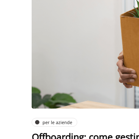
per le aziende
Offboarding: come gestire