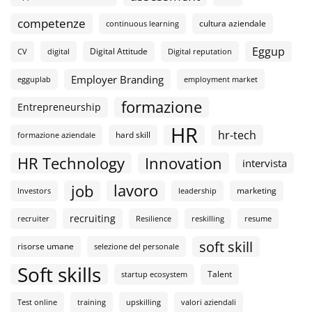
competenze
cultura aziendale
continuous learning
Eggup
Digital Attitude
CV
digital
Digital reputation
Employer Branding
egguplab
employment market
formazione
Entrepreneurship
HR
hr-tech
hard skill
formazione aziendale
HR Technology
Innovation
intervista
lavoro
job
marketing
Investors
leadership
recruiting
recruiter
Resilience
reskilling
resume
soft skill
risorse umane
selezione del personale
Soft skills
Talent
startup ecosystem
Test online
training
upskilling
valori aziendali