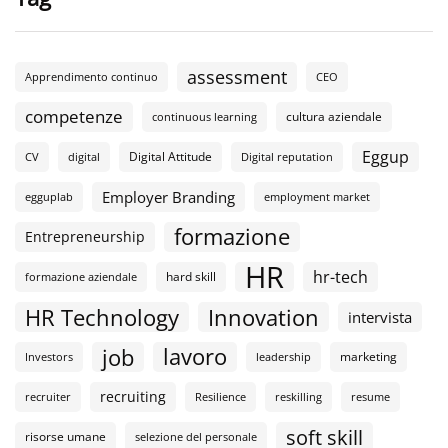
assessment
Apprendimento continuo
CEO
competenze
cultura aziendale
continuous learning
Eggup
Digital Attitude
CV
digital
Digital reputation
Employer Branding
egguplab
employment market
formazione
Entrepreneurship
HR
hr-tech
hard skill
formazione aziendale
HR Technology
Innovation
intervista
lavoro
job
marketing
Investors
leadership
recruiting
recruiter
Resilience
reskilling
resume
soft skill
risorse umane
selezione del personale