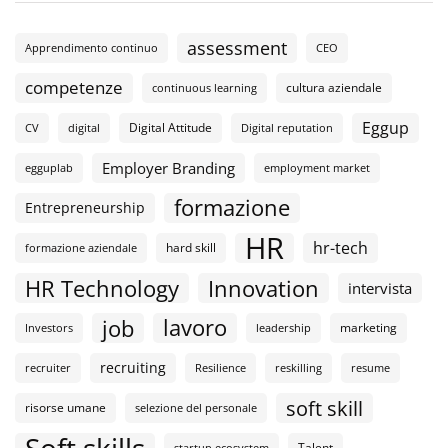
assessment
Apprendimento continuo
CEO
competenze
cultura aziendale
continuous learning
Eggup
Digital Attitude
CV
digital
Digital reputation
Employer Branding
egguplab
employment market
formazione
Entrepreneurship
HR
hr-tech
hard skill
formazione aziendale
HR Technology
Innovation
intervista
lavoro
job
marketing
Investors
leadership
recruiting
recruiter
Resilience
reskilling
resume
soft skill
risorse umane
selezione del personale
Soft skills
Talent
startup ecosystem