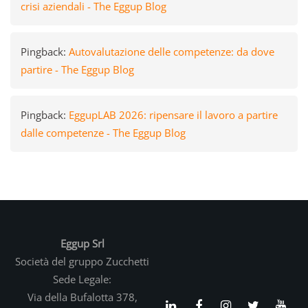
crisi aziendali - The Eggup Blog
Pingback:
Autovalutazione delle competenze: da dove
partire - The Eggup Blog
Pingback:
EggupLAB 2026: ripensare il lavoro a partire
dalle competenze - The Eggup Blog
Eggup Srl
Società del gruppo Zucchetti
Sede Legale:
Via della Bufalotta 378,