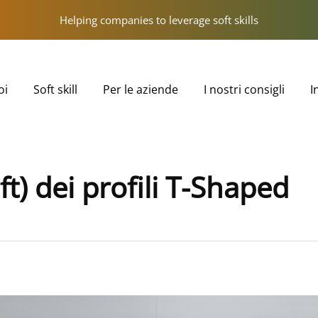
Helping companies to leverage soft skills
oi
Soft skill
Per le aziende
I nostri consigli
I
t) dei profili T-Shaped