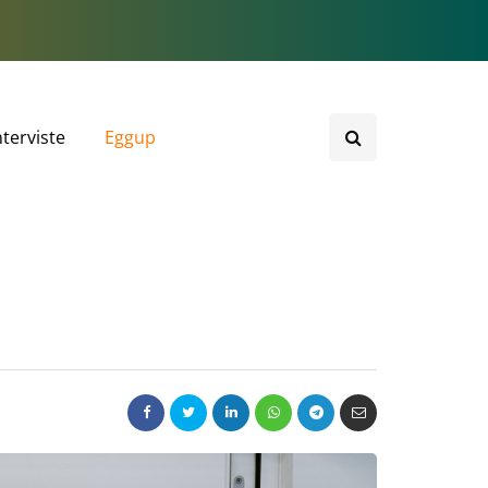
nterviste
Eggup