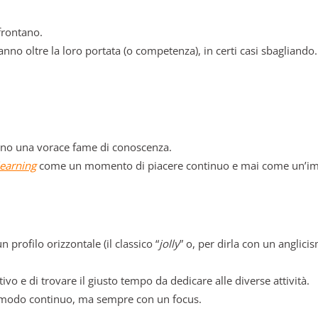
frontano.
no oltre la loro portata (o competenza), in certi casi sbagliando
nno una vorace fame di conoscenza.
learning
come un momento di piacere continuo e mai come un’im
 profilo orizzontale (il classico “
jolly
” o, per dirla con un anglici
o e di trovare il giusto tempo da dedicare alle diverse attività.
n modo continuo, ma sempre con un focus.