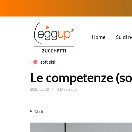
Home
Su di n
soft skill
Le competenze (sof
2020-05-28
3 Mins read
4226