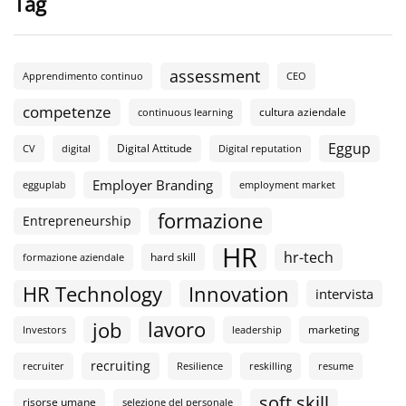
Tag
assessment
Apprendimento continuo
CEO
competenze
cultura aziendale
continuous learning
Eggup
Digital Attitude
CV
digital
Digital reputation
Employer Branding
egguplab
employment market
formazione
Entrepreneurship
HR
hr-tech
hard skill
formazione aziendale
HR Technology
Innovation
intervista
lavoro
job
marketing
Investors
leadership
recruiting
recruiter
Resilience
reskilling
resume
soft skill
risorse umane
selezione del personale