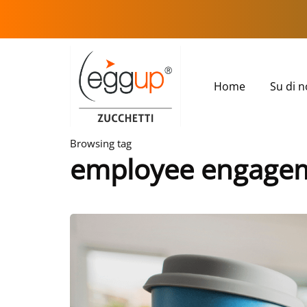
Home
Su di n
Browsing tag
employee engage