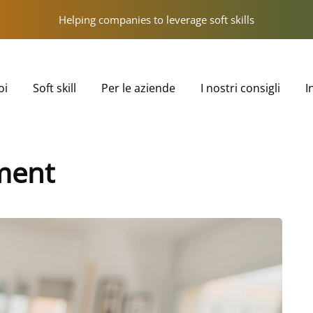
Helping companies to leverage soft skills
oi
Soft skill
Per le aziende
I nostri consigli
I
ment