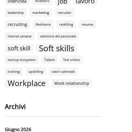
lavoro
job
intervista
Investors
marketing
leadership
recruiter
recruiting
Resilience
reskilling
resume
risorse umane
selezione del personale
Soft skills
soft skill
Talent
startup ecosystem
Test online
training
upskilling
valori aziendali
Workplace
Work relationship
Archivi
Giugno 2026