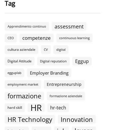
Tag
assessment
Apprendimento continuo
competenze
CEO
continuous learning
cultura aziendale
CV
digital
Eggup
Digital Attitude
Digital reputation
Employer Branding
egguplab
Entrepreneurship
employment market
formazione
formazione aziendale
HR
hr-tech
hard skill
HR Technology
Innovation