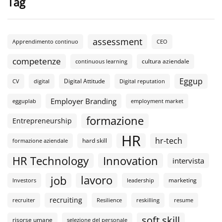
Tag
assessment
Apprendimento continuo
CEO
competenze
cultura aziendale
continuous learning
Eggup
Digital Attitude
CV
digital
Digital reputation
Employer Branding
egguplab
employment market
formazione
Entrepreneurship
HR
hr-tech
hard skill
formazione aziendale
HR Technology
Innovation
intervista
lavoro
job
marketing
Investors
leadership
recruiting
recruiter
Resilience
reskilling
resume
soft skill
risorse umane
selezione del personale