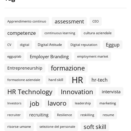
assessment
Apprendimento continuo
CEO
competenze
cultura aziendale
continuous learning
Eggup
Digital Attitude
CV
digital
Digital reputation
Employer Branding
egguplab
employment market
formazione
Entrepreneurship
HR
hr-tech
hard skill
formazione aziendale
HR Technology
Innovation
intervista
lavoro
job
marketing
Investors
leadership
recruiting
recruiter
Resilience
reskilling
resume
soft skill
risorse umane
selezione del personale