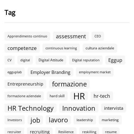
Tag
assessment
Apprendimento continuo
CEO
competenze
cultura aziendale
continuous learning
Eggup
Digital Attitude
CV
digital
Digital reputation
Employer Branding
egguplab
employment market
formazione
Entrepreneurship
HR
hr-tech
hard skill
formazione aziendale
HR Technology
Innovation
intervista
lavoro
job
marketing
Investors
leadership
recruiting
recruiter
Resilience
reskilling
resume