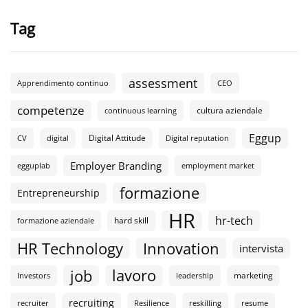
Tag
assessment
Apprendimento continuo
CEO
competenze
cultura aziendale
continuous learning
Eggup
Digital Attitude
CV
digital
Digital reputation
Employer Branding
egguplab
employment market
formazione
Entrepreneurship
HR
hr-tech
hard skill
formazione aziendale
HR Technology
Innovation
intervista
lavoro
job
marketing
Investors
leadership
recruiting
recruiter
Resilience
reskilling
resume