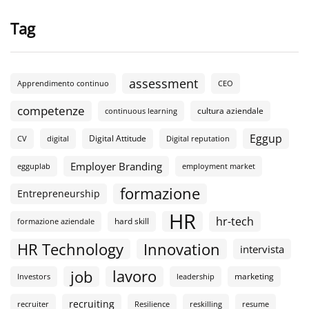
Tag
assessment
Apprendimento continuo
CEO
competenze
cultura aziendale
continuous learning
Eggup
Digital Attitude
CV
digital
Digital reputation
Employer Branding
egguplab
employment market
formazione
Entrepreneurship
HR
hr-tech
hard skill
formazione aziendale
HR Technology
Innovation
intervista
lavoro
job
marketing
Investors
leadership
recruiting
recruiter
Resilience
reskilling
resume