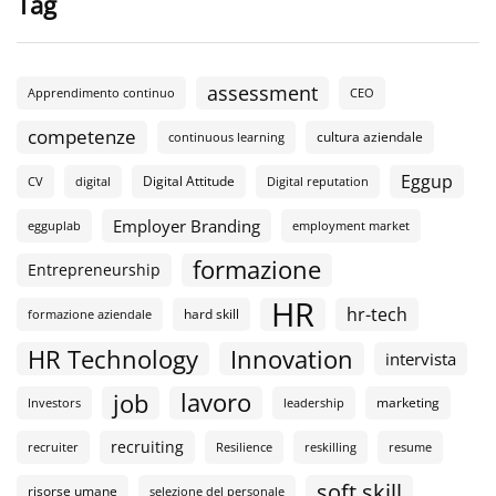
Tag
assessment
Apprendimento continuo
CEO
competenze
cultura aziendale
continuous learning
Eggup
Digital Attitude
CV
digital
Digital reputation
Employer Branding
egguplab
employment market
formazione
Entrepreneurship
HR
hr-tech
hard skill
formazione aziendale
HR Technology
Innovation
intervista
lavoro
job
marketing
Investors
leadership
recruiting
recruiter
Resilience
reskilling
resume
soft skill
risorse umane
selezione del personale