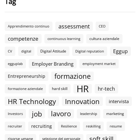
Tag
assessment
Apprendimento continuo
CEO
competenze
cultura aziendale
continuous learning
Eggup
Digital Attitude
CV
digital
Digital reputation
Employer Branding
egguplab
employment market
formazione
Entrepreneurship
HR
hr-tech
hard skill
formazione aziendale
HR Technology
Innovation
intervista
lavoro
job
marketing
Investors
leadership
recruiting
recruiter
Resilience
reskilling
resume
soft skill
risorse umane
selezione del personale