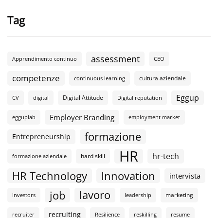
Tag
assessment
Apprendimento continuo
CEO
competenze
cultura aziendale
continuous learning
Eggup
Digital Attitude
CV
digital
Digital reputation
Employer Branding
egguplab
employment market
formazione
Entrepreneurship
HR
hr-tech
hard skill
formazione aziendale
HR Technology
Innovation
intervista
lavoro
job
marketing
Investors
leadership
recruiting
recruiter
Resilience
reskilling
resume