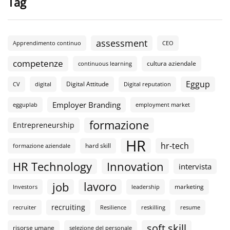
Tag
assessment
Apprendimento continuo
CEO
competenze
cultura aziendale
continuous learning
Eggup
Digital Attitude
CV
digital
Digital reputation
Employer Branding
egguplab
employment market
formazione
Entrepreneurship
HR
hr-tech
hard skill
formazione aziendale
HR Technology
Innovation
intervista
lavoro
job
marketing
Investors
leadership
recruiting
recruiter
Resilience
reskilling
resume
soft skill
risorse umane
selezione del personale