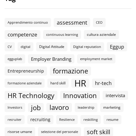
assessment
Apprendimento continuo
CEO
competenze
cultura aziendale
continuous learning
Eggup
Digital Attitude
CV
digital
Digital reputation
Employer Branding
egguplab
employment market
formazione
Entrepreneurship
HR
hr-tech
hard skill
formazione aziendale
HR Technology
Innovation
intervista
lavoro
job
marketing
Investors
leadership
recruiting
recruiter
Resilience
reskilling
resume
soft skill
risorse umane
selezione del personale