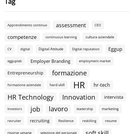
Tag
assessment
Apprendimento continuo
CEO
competenze
cultura aziendale
continuous learning
Eggup
Digital Attitude
CV
digital
Digital reputation
Employer Branding
egguplab
employment market
formazione
Entrepreneurship
HR
hr-tech
hard skill
formazione aziendale
HR Technology
Innovation
intervista
lavoro
job
marketing
Investors
leadership
recruiting
recruiter
Resilience
reskilling
resume
soft skill
risorse umane
selezione del personale