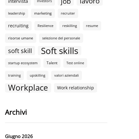
lavoro
job
intervista
Investors
marketing
leadership
recruiter
recruiting
Resilience
reskilling
resume
risorse umane
selezione del personale
Soft skills
soft skill
Talent
startup ecosystem
Test online
training
upskilling
valori aziendali
Workplace
Work relationship
Archivi
Giugno 2026