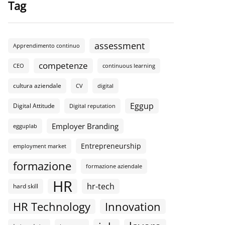
Tag
assessment
Apprendimento continuo
competenze
CEO
continuous learning
cultura aziendale
CV
digital
Eggup
Digital Attitude
Digital reputation
Employer Branding
egguplab
Entrepreneurship
employment market
formazione
formazione aziendale
HR
hr-tech
hard skill
HR Technology
Innovation