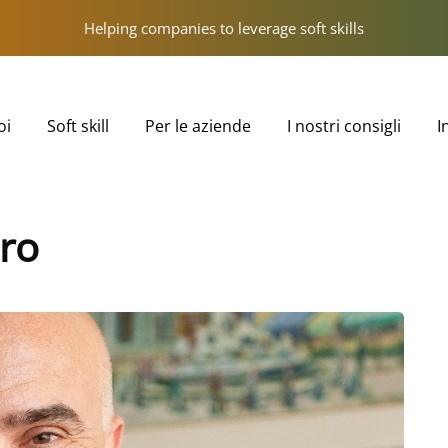
Helping companies to leverage soft skills
oi
Soft skill
Per le aziende
I nostri consigli
I
oro