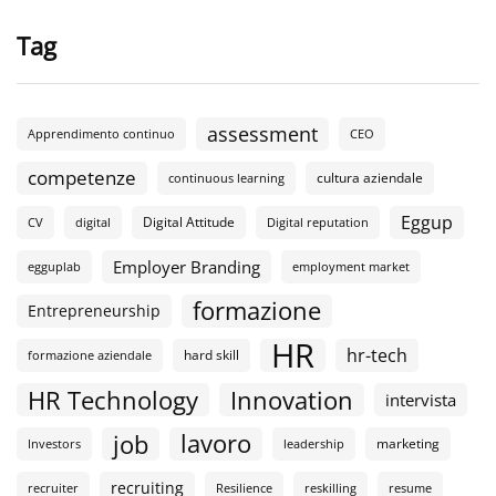
Tag
assessment
Apprendimento continuo
CEO
competenze
cultura aziendale
continuous learning
Eggup
Digital Attitude
CV
digital
Digital reputation
Employer Branding
egguplab
employment market
formazione
Entrepreneurship
HR
hr-tech
hard skill
formazione aziendale
HR Technology
Innovation
intervista
lavoro
job
marketing
Investors
leadership
recruiting
recruiter
Resilience
reskilling
resume