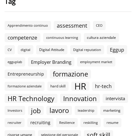
Tag
assessment
Apprendimento continuo
CEO
competenze
cultura aziendale
continuous learning
Eggup
Digital Attitude
CV
digital
Digital reputation
Employer Branding
egguplab
employment market
formazione
Entrepreneurship
HR
hr-tech
hard skill
formazione aziendale
HR Technology
Innovation
intervista
lavoro
job
marketing
Investors
leadership
recruiting
recruiter
Resilience
reskilling
resume
soft skill
risorse umane
selezione del personale