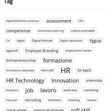
Tag
assessment
Apprendimento continuo
CEO
competenze
cultura aziendale
continuous learning
Eggup
Digital Attitude
CV
digital
Digital reputation
Employer Branding
egguplab
employment market
formazione
Entrepreneurship
HR
hr-tech
hard skill
formazione aziendale
HR Technology
Innovation
intervista
lavoro
job
marketing
Investors
leadership
recruiting
recruiter
Resilience
reskilling
resume
soft skill
risorse umane
selezione del personale