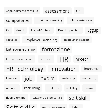
assessment
Apprendimento continuo
CEO
competenze
cultura aziendale
continuous learning
Eggup
Digital Attitude
CV
digital
Digital reputation
Employer Branding
egguplab
employment market
formazione
Entrepreneurship
HR
hr-tech
hard skill
formazione aziendale
HR Technology
Innovation
intervista
lavoro
job
marketing
Investors
leadership
recruiting
recruiter
Resilience
reskilling
resume
soft skill
risorse umane
selezione del personale
Soft skills
Talent
startup ecosystem