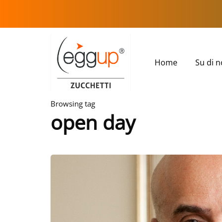
Home
Su di n
Browsing tag
open day