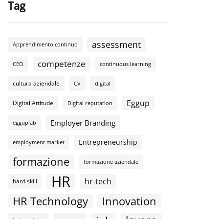
Tag
assessment
Apprendimento continuo
competenze
CEO
continuous learning
cultura aziendale
CV
digital
Eggup
Digital Attitude
Digital reputation
Employer Branding
egguplab
Entrepreneurship
employment market
formazione
formazione aziendale
HR
hr-tech
hard skill
HR Technology
Innovation