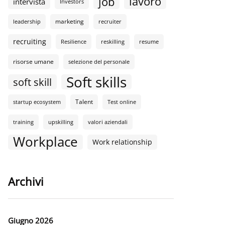
lavoro
job
intervista
Investors
marketing
leadership
recruiter
recruiting
Resilience
reskilling
resume
risorse umane
selezione del personale
Soft skills
soft skill
Talent
startup ecosystem
Test online
training
upskilling
valori aziendali
Workplace
Work relationship
Archivi
Giugno 2026