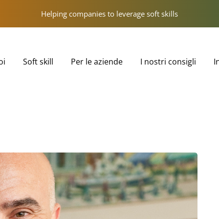
Helping companies to leverage soft skills
oi
Soft skill
Per le aziende
I nostri consigli
I