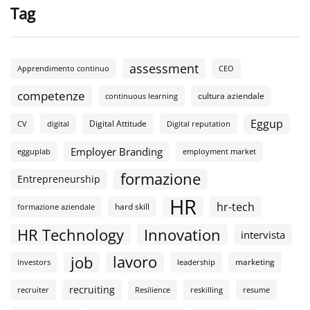
Tag
assessment
Apprendimento continuo
CEO
competenze
cultura aziendale
continuous learning
Eggup
Digital Attitude
CV
digital
Digital reputation
Employer Branding
egguplab
employment market
formazione
Entrepreneurship
HR
hr-tech
hard skill
formazione aziendale
HR Technology
Innovation
intervista
lavoro
job
marketing
Investors
leadership
recruiting
recruiter
Resilience
reskilling
resume