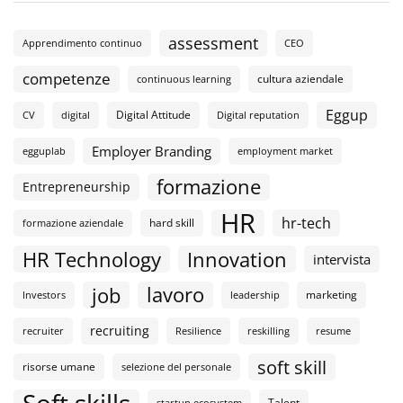
assessment
Apprendimento continuo
CEO
competenze
cultura aziendale
continuous learning
Eggup
Digital Attitude
CV
digital
Digital reputation
Employer Branding
egguplab
employment market
formazione
Entrepreneurship
HR
hr-tech
hard skill
formazione aziendale
HR Technology
Innovation
intervista
lavoro
job
marketing
Investors
leadership
recruiting
recruiter
Resilience
reskilling
resume
soft skill
risorse umane
selezione del personale
Soft skills
Talent
startup ecosystem