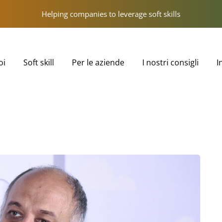
Helping companies to leverage soft skills
oi
Soft skill
Per le aziende
I nostri consigli
I