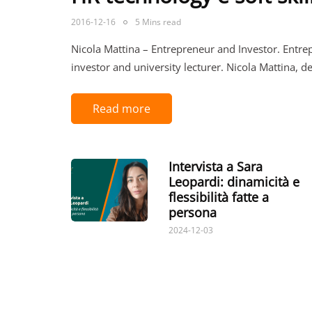
2016-12-16
5 Mins read
Nicola Mattina – Entrepreneur and Investor. Ent
investor and university lecturer. Nicola Mattina, 
Read more
Intervista a Sara
Leopardi: dinamicità e
flessibilità fatte a
persona
2024-12-03