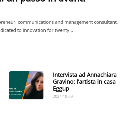
repreneur, communications and management consultant,
dedicated to innovation for twenty…
Intervista ad Annachiara
Gravino: l’artista in casa
Eggup
2024-10-09