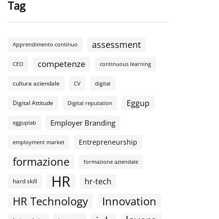
Tag
assessment
Apprendimento continuo
competenze
CEO
continuous learning
cultura aziendale
CV
digital
Eggup
Digital Attitude
Digital reputation
Employer Branding
egguplab
Entrepreneurship
employment market
formazione
formazione aziendale
HR
hr-tech
hard skill
HR Technology
Innovation