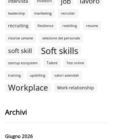
lavoro
job
intervista
Investors
marketing
leadership
recruiter
recruiting
Resilience
reskilling
resume
risorse umane
selezione del personale
Soft skills
soft skill
Talent
startup ecosystem
Test online
training
upskilling
valori aziendali
Workplace
Work relationship
Archivi
Giugno 2026