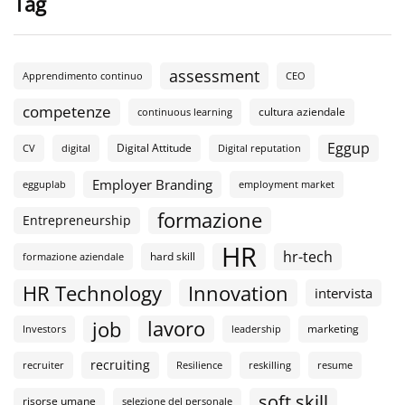
Tag
assessment
Apprendimento continuo
CEO
competenze
cultura aziendale
continuous learning
Eggup
Digital Attitude
CV
digital
Digital reputation
Employer Branding
egguplab
employment market
formazione
Entrepreneurship
HR
hr-tech
hard skill
formazione aziendale
HR Technology
Innovation
intervista
lavoro
job
marketing
Investors
leadership
recruiting
recruiter
Resilience
reskilling
resume
soft skill
risorse umane
selezione del personale