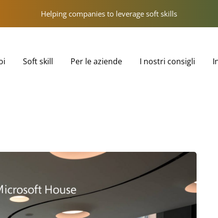
Helping companies to leverage soft skills
oi
Soft skill
Per le aziende
I nostri consigli
I