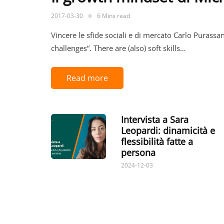
2017-03-30
6 Mins read
Vincere le sfide sociali e di mercato Carlo Puras
challenges“. There are (also) soft skills…
Read more
Intervista a Sara
Leopardi: dinamicità e
flessibilità fatte a
persona
2024-12-03