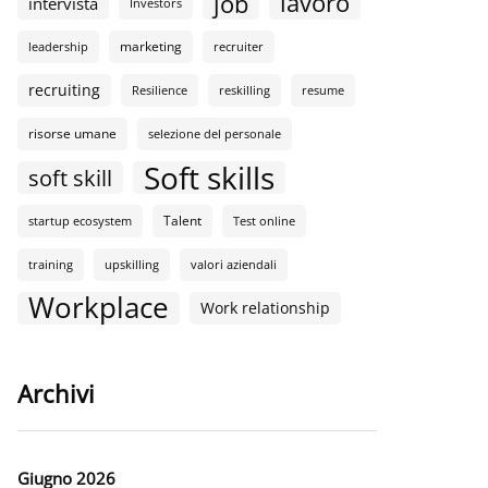
lavoro
job
intervista
Investors
marketing
leadership
recruiter
recruiting
Resilience
reskilling
resume
risorse umane
selezione del personale
Soft skills
soft skill
Talent
startup ecosystem
Test online
training
upskilling
valori aziendali
Workplace
Work relationship
Archivi
Giugno 2026