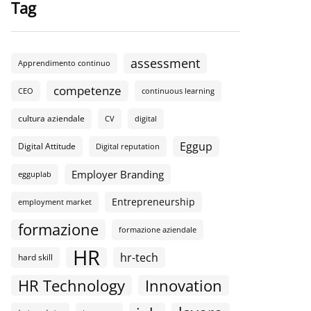
Tag
assessment
Apprendimento continuo
competenze
CEO
continuous learning
cultura aziendale
CV
digital
Eggup
Digital Attitude
Digital reputation
Employer Branding
egguplab
Entrepreneurship
employment market
formazione
formazione aziendale
HR
hr-tech
hard skill
HR Technology
Innovation