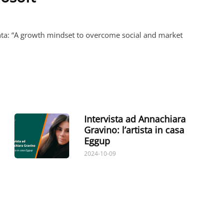
santa: “A growth mindset to overcome social and market
Intervista ad Annachiara
Gravino: l’artista in casa
Eggup
2024-10-09