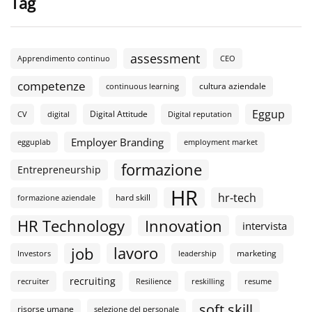
Tag
assessment
Apprendimento continuo
CEO
competenze
cultura aziendale
continuous learning
Eggup
Digital Attitude
CV
digital
Digital reputation
Employer Branding
egguplab
employment market
formazione
Entrepreneurship
HR
hr-tech
hard skill
formazione aziendale
HR Technology
Innovation
intervista
lavoro
job
marketing
Investors
leadership
recruiting
recruiter
Resilience
reskilling
resume
soft skill
risorse umane
selezione del personale